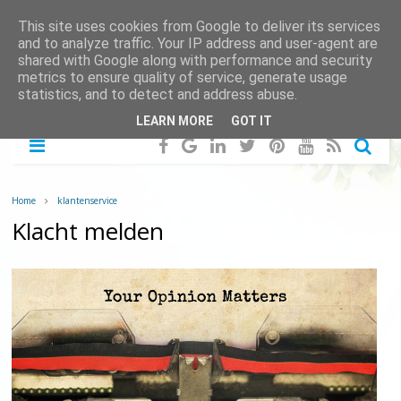
This site uses cookies from Google to deliver its services
and to analyze traffic. Your IP address and user-agent are
shared with Google along with performance and security
metrics to ensure quality of service, generate usage
statistics, and to detect and address abuse.
LEARN MORE
GOT IT
Home
klantenservice
Klacht melden