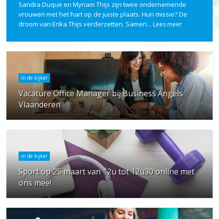
Sandra Duque en Myriam Thijs zijn twee ondernemende
vrouwen met het hart op de juiste plaats. Hun missie? De
droom van Erika Thijs verderzetten. Samen...
Lees meer
in de kijker
Vacature Office Manager bij Business Angels
Vlaanderen
in de kijker
Sport op 25 maart van 12u tot 12u30 online met
ons mee!