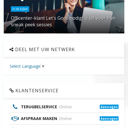
in de kijker
Officenter-klant Let's Goos nodigt u uit voor hun
sneak peek sessies
DEEL MET UW NETWERK
Select Language
▼
KLANTENSERVICE
TERUGBELSERVICE
Online
Aanvragen
AFSPRAAK MAKEN
Online
Aanvragen